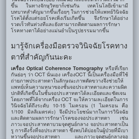
ขึ้น ในทางจักษุวิทยาก็เช่นกัน เทคโนโลยีเข้ามามี
บทบาทสำคัญมากขึ้นเรื่อยๆ ในการช่วยให้แพทย์วินิจฉัย
โรคได้ตั้งแต่รอยโรคเพิ่งเริ่มเกิดขึ้น จึงรักษาได้อย่าง
รวดเร็วทันท่วงทีและยังสามารถติดตามผลการรักษา
โรคทางตาได้อย่างแม่นยำเป็นรูปธรรมมากขึ้น
มารู้จักเครื่องมือตรวจวินิจฉัยโรคทาง
ตาที่สำคัญกันนะคะ
เครื่อง Optical Coherence Tomography
หรือที่เรียก
กันย่อๆ ว่า OCT นั่นเอง เครื่องOCT นี้เป็นเครื่องมือที่ใช้
ถ่ายภาพประสาทตาในลักษณะภาพตัดขวางจึงช่วยให้
แพทย์เห็นความหนาของชั้นจอประสาทตาและความผิด
ปกติที่เกิดขึ้นในชั้นจอประสาทตาได้ละเอียดและชัดเจน
โดยภาพที่ได้จากเครื่อง OCT จะให้ความละเอียดในการ
วินิจฉัยได้ถึงระดับ 10-15 ไมครอน (1 ไมครอน คือ
1/100 มิลลิเมตรค่ะ) จึงมีประโยชน์มากในการวินิจฉัย
และติดตามผลการรักษาโรคของจอประสาทตา เช่น
ภาวะจอประสาทตาบวมจุดศูนย์กลาง จอประสาทตาเป็น
รู การดึงรั้งที่จอประสาทตา ซึ่งพบได้บ่อยในผู้ป่วยที่มีเบา
หวานขึ้นจอประสาทตา และภาวะจุดศูนย์กลางจอ