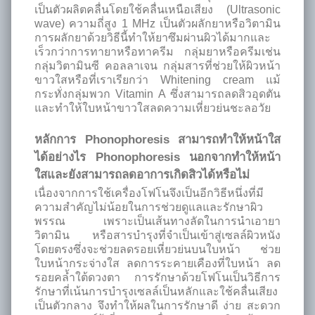
เป็นตัวผลิตคลื่นโดยใช้คลื่นเหนือเสียง (Ultrasonic
wave) ความถี่สูง 1 MHz เป็นตัวผลักยาหรือวิตามิน
การผลักยาด้วยวิธีนี้ทำให้ยาซึมผ่านผิวได้มากและ
เร็วกว่าการทายาหรือทาครีม กลุ่มยาหรือครีมเช่น
กลุ่มวิตามินซี คอลลาเจน กลุ่มสารที่ช่วยให้ผิวหน้า
ขาวใสหรือที่เราเรียกว่า Whitening cream แม้
กระทั่งกลุ่มพวก Vitamin A ซึ่งสามารถลดสิวอุดตัน
และทำให้ใบหน้าขาวใสลดความเหี่ยวย่นชะลอวัย
หลักการ Phonophoresis สามารถทำให้หน้าใส
ได้อย่างไร Phonophoresis นอกจากทำให้หน้า
ใสและยังสามารถลดอาการเกิดสิวได้หรือไม่
เนื่องจากการใช้เครื่องโฟโนจึงเป็นอีกวิธีหนึ่งที่มี
ความสำคัญไม่น้อยในการช่วยดูแลและรักษาผิว
พรรณ เพราะเป็นเส้นทางลัดในการนำเอายา
วิตามิน หรือสารบำรุงที่จำเป็นเข้าสู่เซลล์ผิวหนัง
โดยตรงซึ่งจะช่วยลดรอยเหี่ยวย่นบนใบหน้า ช่วย
ใบหน้ากระจ่างใส ลดการระคายเคืองที่ใบหน้า ลด
รอยคล้ำใต้ดวงตา การรักษาด้วยโฟโนเป็นวิธีการ
รักษาที่เน้นการบำรุงเซลล์เป็นหลักและใช้คลื่นเสียง
เป็นตัวกลาง จึงทำให้ผลในการรักษาดี ง่าย สะดวก