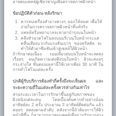
อาจพบแพทย์ผู้เชี่ยวชาญเพื่อตรวจสภาพผิวหน้า
ข้อปฏิบัติตัวก่อน-หลังรักษา
ควรลบเครื่องสำอางต่างๆ ออกให้หมด เพื่อให้
ง่ายในการตรวจสภาพผิวหน้าที่แท้จริง
แพทย์หรือพยาบาลจะทายาบำรุงบนใบหน้า
คลึงหัวนวดโฟโนลงบนบริเวณใบหน้ากระแส
คลื่นเสียงบวกกับแรงสั่นเบาๆ ของคริสตัล จะ
ทำให้ตัวยาซึมซับเข้าสู่เซลล์ใต้ผิวหน้า
ถ้ารักษาต่อเนื่อง รอยเหี่ยวย่นบนใบหน้าจะลดลง
เรื่อยๆ จนเกิดความเต่งตึงบนใบหน้า ผิวจะค่อยๆ
กระจ่างใส ขั้นตอนเหล่านี้ใช้เวลาเพียง 30 นาที ใน
การทำโฟโนแต่ละครั้ง
ปกติผู้รับบริการต้องทำกี่ครั้งถึงจะเห็นผล และ
ระยะความถี่ในแต่ละครั้งควรห่างกันเท่าไร
ส่วนระยะเวลาในการรักษาขึ้นอยู่กับสภาพของ
ผิวหนังแต่ละคน โดยเบื้องต้นควรทำอย่างน้อย
อาทิตย์ละ 2 ครั้ง ประมาณ 3 อาทิตย์ติดต่อกัน แล้ว
ค่อยๆ ลดลงตามลำดับ หลังจากนี้ถ้าต้องการให้ผิว
หน้าดีขึ้น ก็สามารถมาพบแพทย์เพื่อการรักษาอย่าง