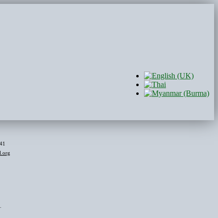
441
l.org
.